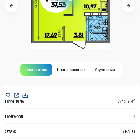
Планировка
Расположение
Улучшения
Продано
2
Площадь
37.53 м
Подъезд
1
Этаж
15
из
16