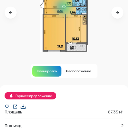
Планировка
Расположение
Продано
Горячее предложение
2
Площадь
87.35 м
Подъезд
2