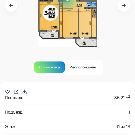
Планировка
Расположение
Продано
2
Площадь
86.21 м
Подъезд
1
Этаж
11
из
16