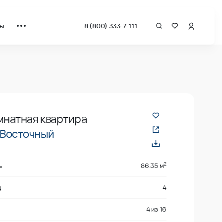
ты
8 (800) 333-7-111
драт от застройщика.
мнатная квартира
Восточный
2
ь
86.35 м
д
4
4
из
16