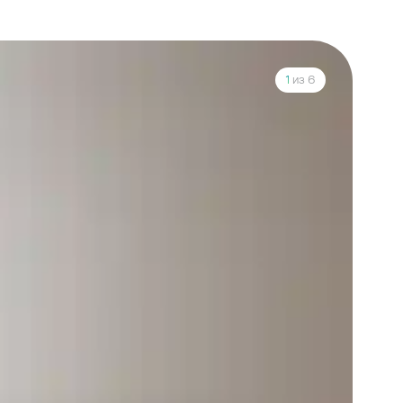
1
из 6