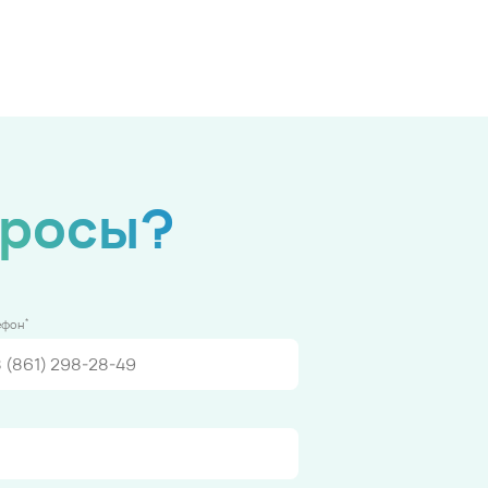
просы?
*
ефон