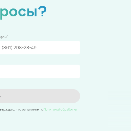
просы?
*
ефон
ь
тверждаю, что ознакомлен c
Политикой обработки