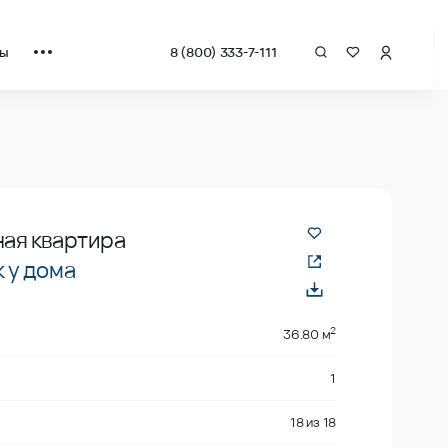
ты
8 (800) 333-7-111
адрат от застройщика.
ная квартира
 у дома
2
36.80 м
1
18
из
18