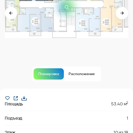
Планировка
Расположение
В продаже
2
Площадь
53.40 м
Подъезд
1
Этаж
10
из
18