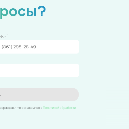
просы?
*
ефон
ь
тверждаю, что ознакомлен c
Политикой обработки