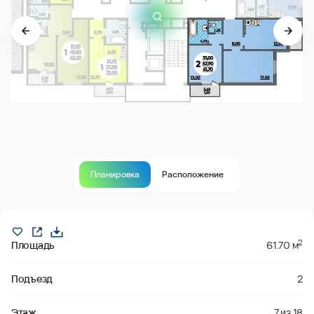
Планировка
Расположение
Продано
2
Площадь
61.70 м
Подъезд
2
Этаж
7
из
18