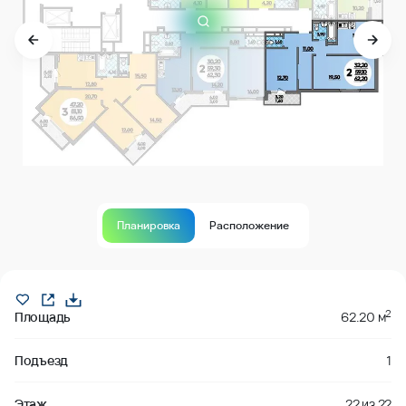
Планировка
Расположение
В продаже
2
Площадь
62.20 м
Подъезд
1
Этаж
22
из
22