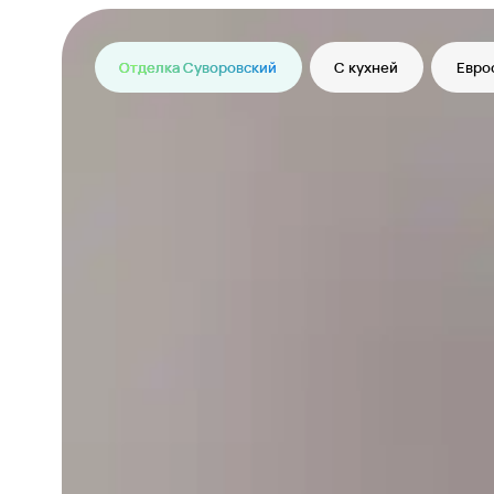
Отделка Суворовский
С кухней
Евро