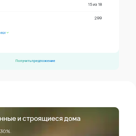
15
из
18
299
ики
Получить предложение
анные и строящиеся дома
 30%.