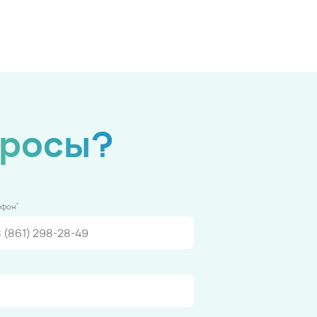
просы?
*
ефон