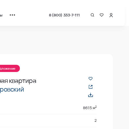
ты
8 (800) 333-7-111
за квадрат от застройщика.
едложение
ая квартира
ровский
2
86.15 м
2