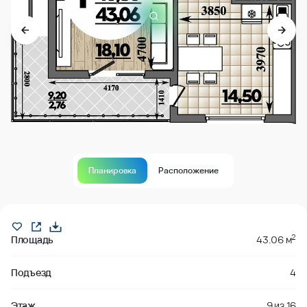
Планировка
Расположение
В продаже
2
Площадь
43.06 м
Подъезд
4
Этаж
9
из
16