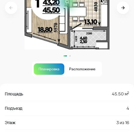
Планировка
Расположение
В продаже
2
Площадь
45.50 м
Подъезд
4
Этаж
3
из
16