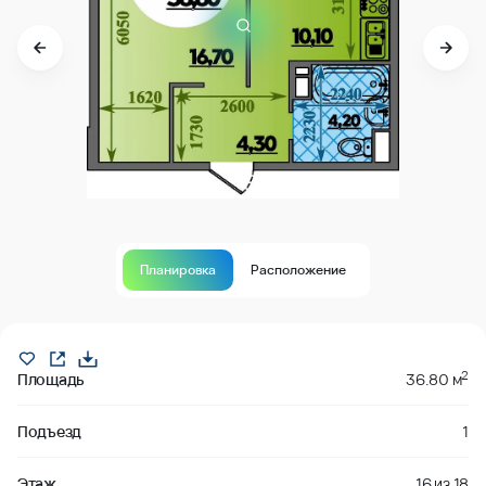
Планировка
Расположение
В продаже
2
Площадь
36.80 м
Подъезд
1
Этаж
16
из
18