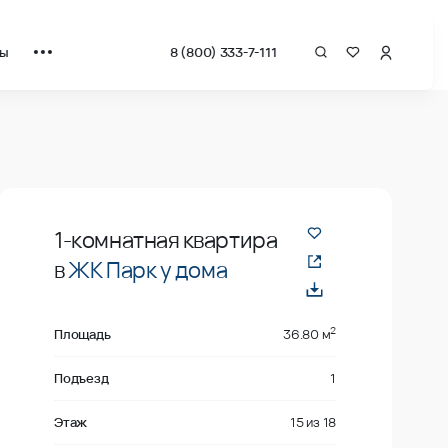
ты
8 (800) 333-7-111
драт от застройщика.
В продаже
1-комнатная квартира
в
ЖК Парк у дома
2
Площадь
36.80 м
Подъезд
1
Этаж
15
из
18