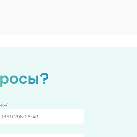
просы?
*
ефон