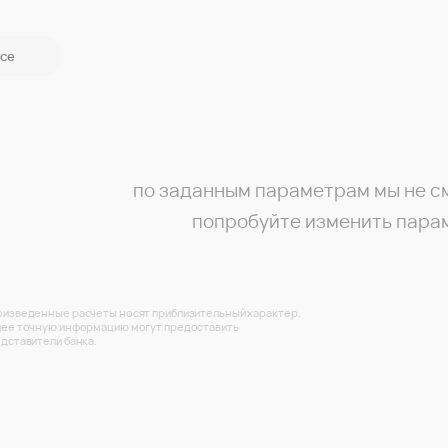
се
по заданным параметрам мы не с
попробуйте изменить пара
изведенные расчеты носят приблизительный характер.
ее точную информацию могут предоставить
дставители банка.