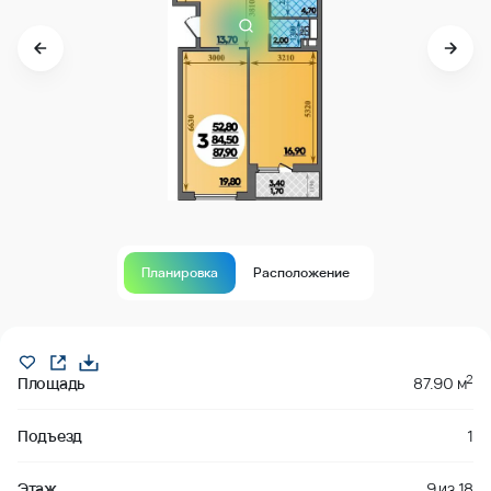
Планировка
Расположение
забронировано
2
Площадь
87.90 м
Подъезд
1
Этаж
9
из
18