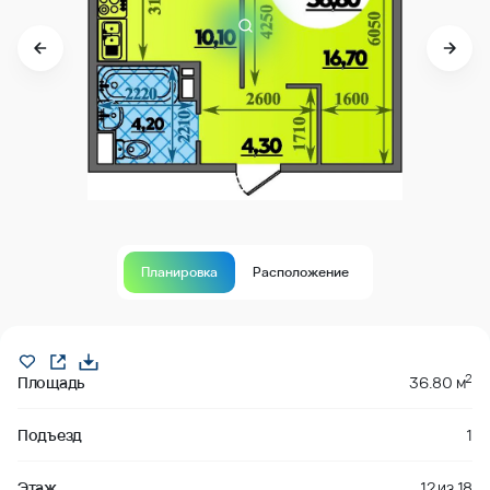
Планировка
Расположение
В продаже
2
Площадь
36.80 м
Подъезд
1
Этаж
12
из
18