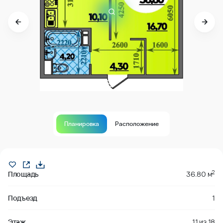
Планировка
Расположение
В продаже
2
Площадь
36.80 м
Подъезд
1
Этаж
11
из
18