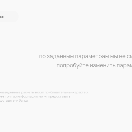
се
по заданным параметрам мы не с
попробуйте изменить пара
изведенные расчеты носят приблизительный характер.
ее точную информацию могут предоставить
дставители банка.