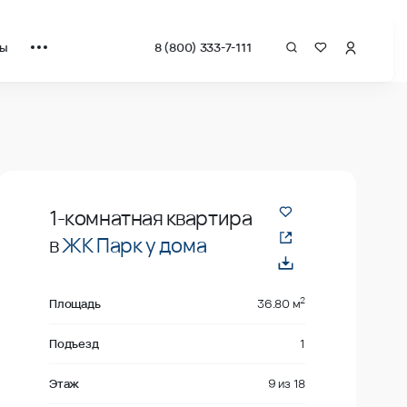
ты
8 (800) 333-7-111
драт от застройщика.
В продаже
1-комнатная квартира
в
ЖК Парк у дома
2
Площадь
36.80 м
Подъезд
1
Этаж
9
из
18