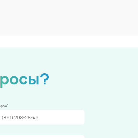
просы?
*
ефон