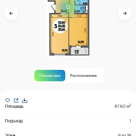
Планировка
Расположение
В продаже
2
Площадь
87.60 м
Подъезд
1
Этаж
6
из
18