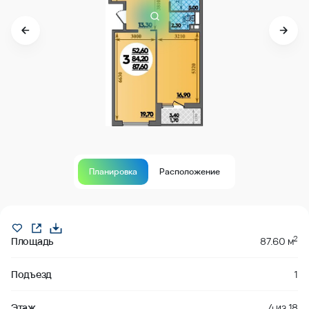
Планировка
Расположение
Продано
2
Площадь
87.60 м
Подъезд
1
Этаж
4
из
18