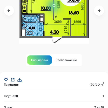
Планировка
Расположение
В продаже
2
Площадь
36.50 м
Подъезд
1
Этаж
7
из
18