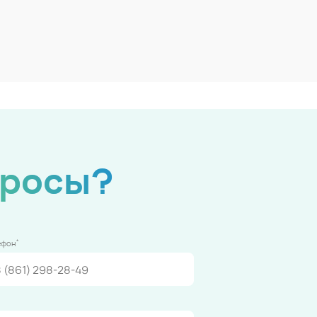
просы?
*
ефон