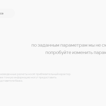
се
по заданным параметрам мы не с
попробуйте изменить пара
изведенные расчеты носят приблизительный характер.
ее точную информацию могут предоставить
дставители банка.