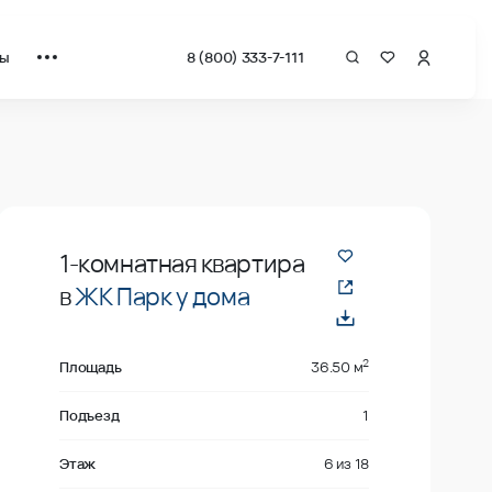
ты
8 (800) 333-7-111
драт от застройщика.
В продаже
1-комнатная квартира
в
ЖК Парк у дома
2
Площадь
36.50 м
Подъезд
1
Этаж
6
из
18