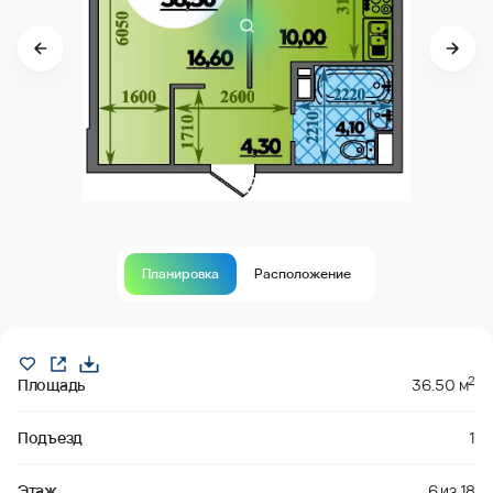
Планировка
Расположение
Продано
2
Площадь
36.50 м
Подъезд
1
Этаж
6
из
18