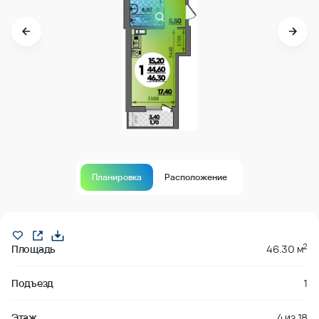
Планировка
Расположение
Продано
2
Площадь
46.30 м
Подъезд
1
Этаж
4
из
18