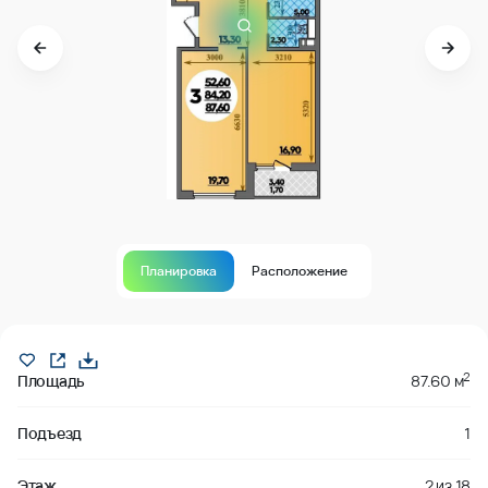
Планировка
Расположение
Продано
2
Площадь
87.60 м
Подъезд
1
Этаж
2
из
18