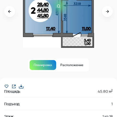
Планировка
Расположение
В продаже
2
Площадь
45.80 м
Подъезд
1
Этаж
1
из
18