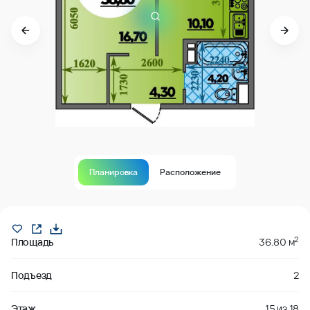
Планировка
Расположение
В продаже
2
Площадь
36.80 м
Подъезд
2
Этаж
15
из
18