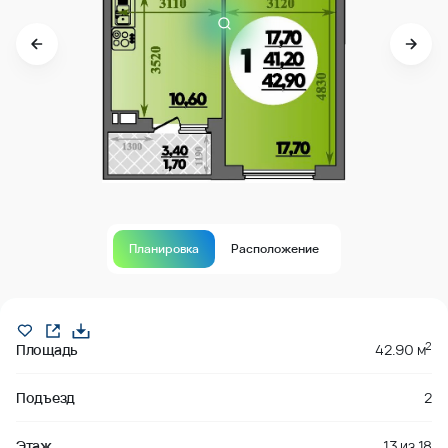
Планировка
Расположение
В продаже
2
Площадь
42.90 м
Подъезд
2
Этаж
13
из
18