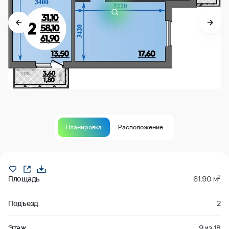
Планировка
Расположение
забронировано
2
Площадь
61.90 м
Подъезд
2
Этаж
9
из
18