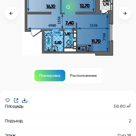
Планировка
Расположение
Продано
2
Площадь
56.80 м
Подъезд
2
Этаж
11
из
18