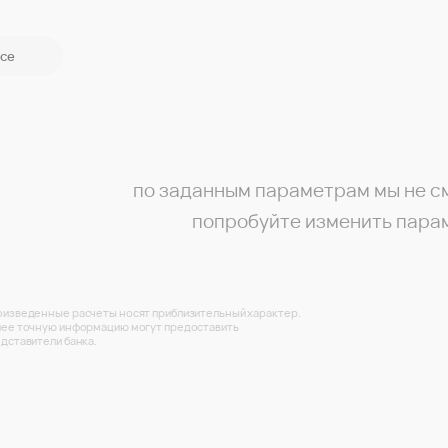
се
по заданным параметрам мы не с
попробуйте изменить пара
изведенные расчеты носят приблизительный характер.
ее точную информацию могут предоставить
дставители банка.