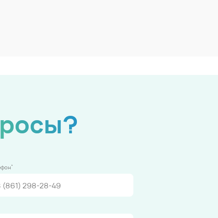
просы?
*
ефон