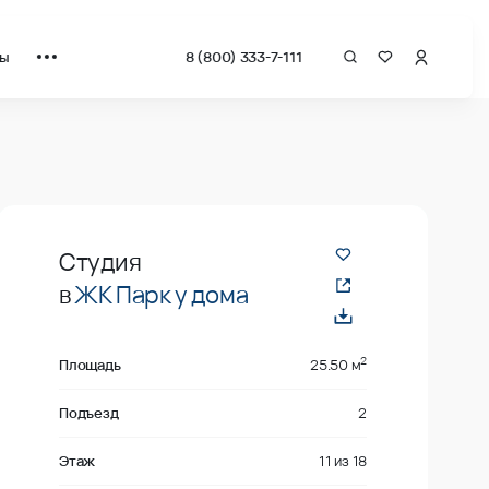
ты
8 (800) 333-7-111
драт от застройщика.
В продаже
Студия
в
ЖК Парк у дома
2
Площадь
25.50 м
Подъезд
2
Этаж
11
из
18