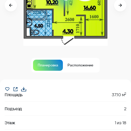
Планировка
Расположение
В продаже
2
Площадь
37.10 м
Подъезд
2
Этаж
1
из
18