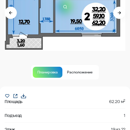
Планировка
Расположение
В продаже
2
Площадь
62.20 м
Подъезд
1
Этаж
19
из
22