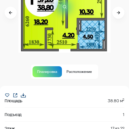
Планировка
Расположение
Продано
2
Площадь
38.80 м
Подъезд
1
Этаж
17
из
22