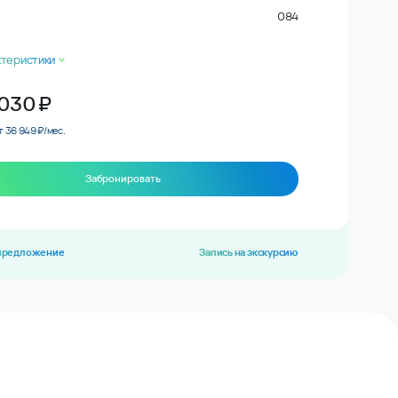
084
ктеристики
 030
₽
т 36 949 ₽/мес.
Забронировать
 предложение
Запись на экскурсию