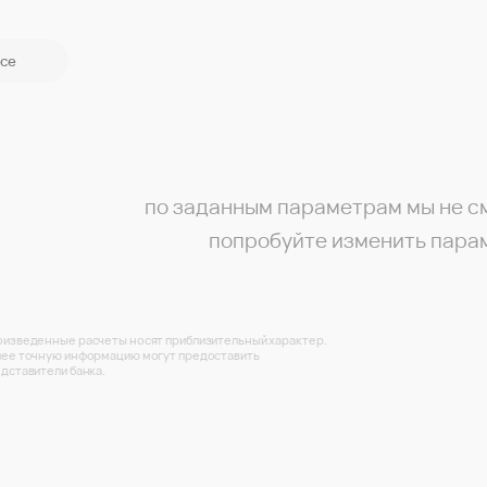
се
по заданным параметрам мы не с
попробуйте изменить пара
изведенные расчеты носят приблизительный характер.
ее точную информацию могут предоставить
дставители банка.