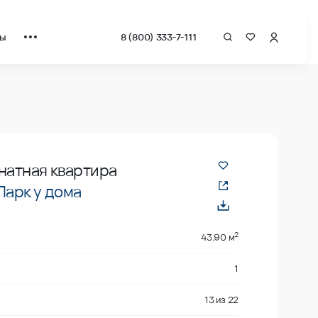
ты
8 (800) 333-7-111
драт от застройщика.
натная квартира
Парк у дома
2
43.90 м
1
13
из
22