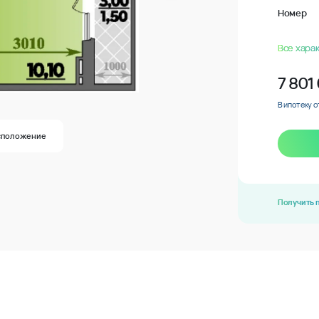
Номер
Все хара
7 801
В ипотеку о
сположение
Получить