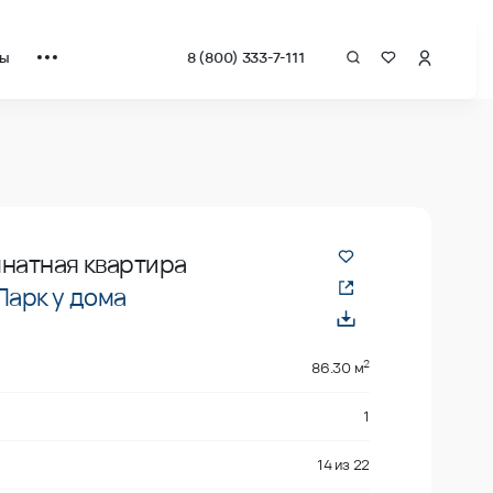
ты
8 (800) 333-7-111
драт от застройщика.
натная квартира
Парк у дома
2
86.30 м
1
14
из
22