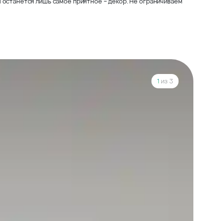
 останется лишь самое приятное – декор. Не ограничиваем
1
из 3