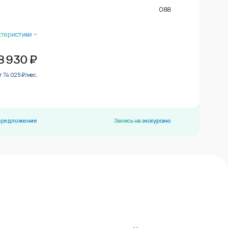
088
ктеристики
8 930
₽
т 74 025 ₽/мес.
 предложение
Запись на экскурсию