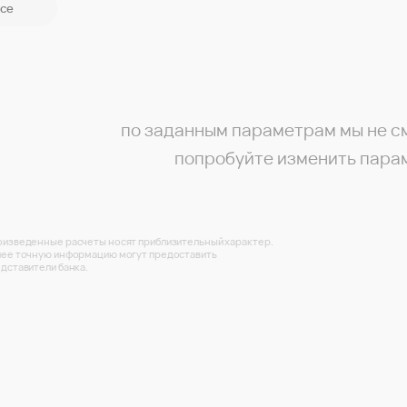
се
по заданным параметрам мы не с
попробуйте изменить пара
изведенные расчеты носят приблизительный характер.
ее точную информацию могут предоставить
дставители банка.