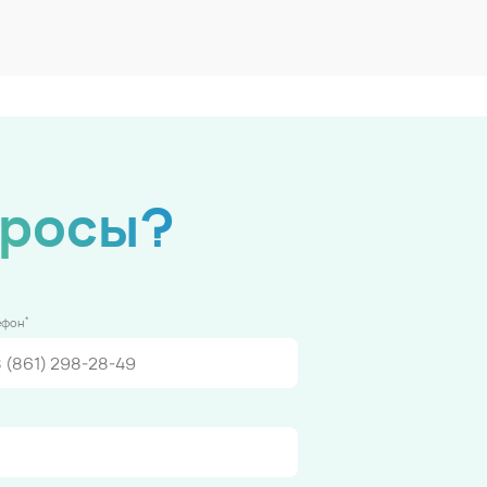
просы?
*
ефон