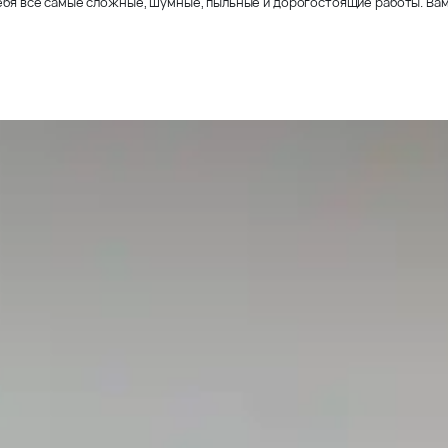
себя все самые сложные, шумные, пыльные и дорогостоящие работы. Вам