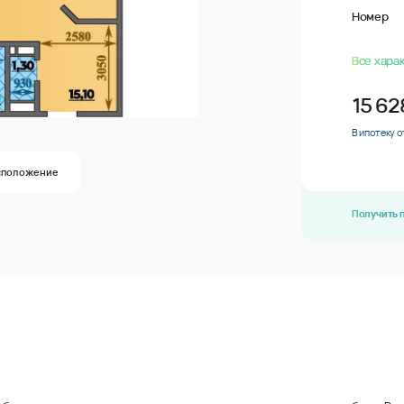
Номер
Все хара
15 62
В ипотеку о
сположение
Получить