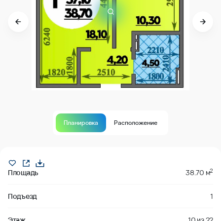
Планировка
Расположение
Продано
2
Площадь
38.70 м
Подъезд
1
Этаж
10
из
22