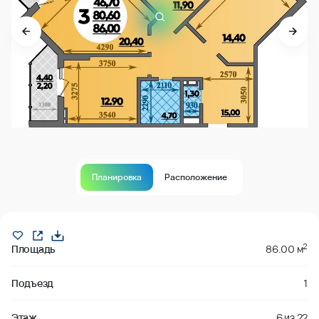
Планировка
Расположение
В продаже
2
Площадь
86.00 м
Подъезд
1
Этаж
6
из
22