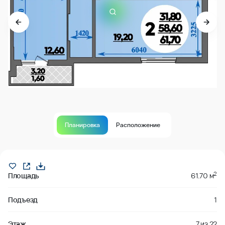
Планировка
Расположение
Продано
2
Площадь
61.70 м
Подъезд
1
Этаж
7
из
22