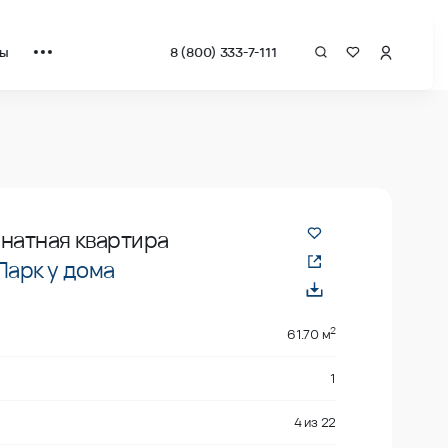
ты
8 (800) 333-7-111
рат от застройщика.
натная квартира
Парк у дома
2
61.70 м
1
4
из
22