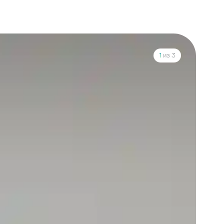
1
из 3