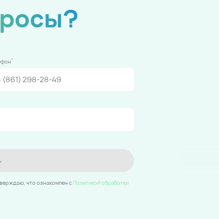
просы?
*
ефон
ь
тверждаю, что ознакомлен c
Политикой обработки