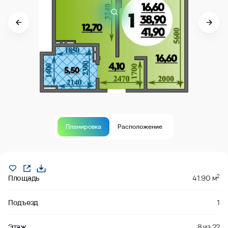
Планировка
Расположение
В продаже
2
Площадь
41.90 м
Подъезд
1
Этаж
8
из
22