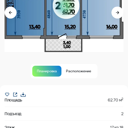
Планировка
Расположение
В продаже
2
Площадь
62.70 м
Подъезд
2
Этаж
17
из
18