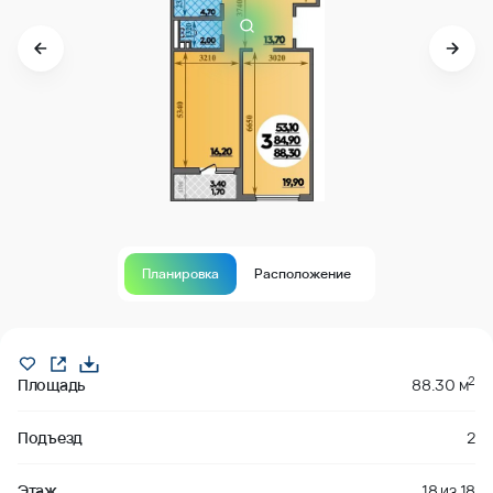
Планировка
Расположение
В продаже
2
Площадь
88.30 м
Подъезд
2
Этаж
18
из
18