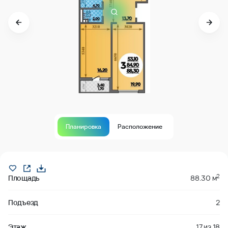
Планировка
Расположение
В продаже
2
Площадь
88.30 м
Подъезд
2
Этаж
17
из
18