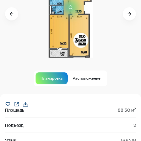
Планировка
Расположение
В продаже
2
Площадь
88.30 м
Подъезд
2
Этаж
16
из
18