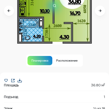
Планировка
Расположение
Продано
2
Площадь
36.80 м
Подъезд
1
Этаж
14
из
18