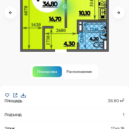
Планировка
Расположение
В продаже
2
Площадь
36.80 м
Подъезд
1
Этаж
17
из
18