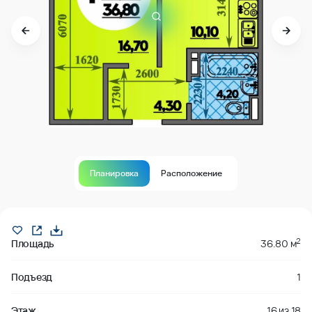
Планировка
Расположение
В продаже
2
Площадь
36.80 м
Подъезд
1
Этаж
16
из
18