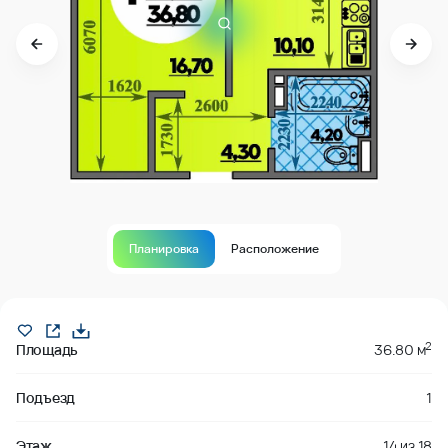
Планировка
Расположение
Продано
2
Площадь
36.80 м
Подъезд
1
Этаж
14
из
18