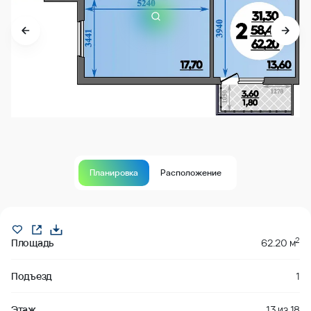
Планировка
Расположение
Продано
2
Площадь
62.20 м
Подъезд
1
Этаж
13
из
18